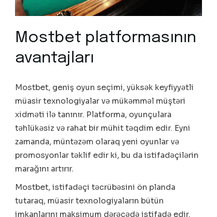
Mostbet platformasının
avantajları
Mostbet, geniş oyun seçimi, yüksək keyfiyyətli
müasir texnologiyalar və mükəmməl müştəri
xidməti ilə tanınır. Platforma, oyunçulara
təhlükəsiz və rahat bir mühit təqdim edir. Eyni
zamanda, müntəzəm olaraq yeni oyunlar və
promosyonlar təklif edir ki, bu da istifadəçilərin
marağını artırır.
Mostbet, istifadəçi təcrübəsini ön planda
tutaraq, müasir texnologiyaların bütün
imkanlarını maksimum dərəcədə istifadə edir.