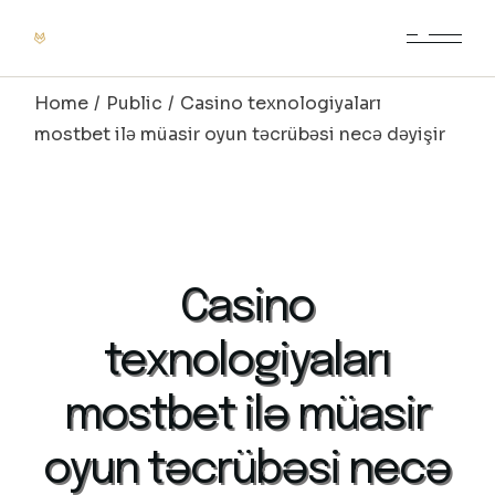
Skip
to
the
content
Home
Public
Casino texnologiyaları
mostbet ilə müasir oyun təcrübəsi necə dəyişir
Casino
texnologiyaları
mostbet ilə müasir
oyun təcrübəsi necə