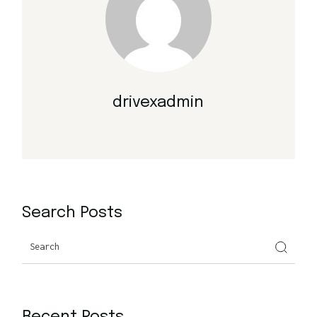
drivexadmin
Search Posts
Search