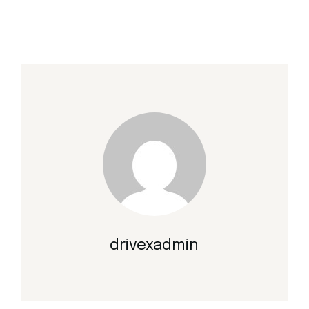
drivexadmin