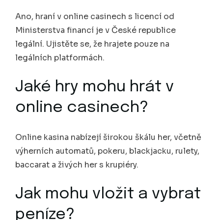
Ano, hraní v online casinech s licencí od
Ministerstva financí je v České republice
legální. Ujistěte se, že hrajete pouze na
legálních platformách.
Jaké hry mohu hrát v
online casinech?
Online kasina nabízejí širokou škálu her, včetně
výherních automatů, pokeru, blackjacku, rulety,
baccarat a živých her s krupiéry.
Jak mohu vložit a vybrat
peníze?