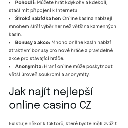
Pohodlí:
Můžete hrát kdykoliv a kdekoli,
stačí mít připojení k internetu.
Široká nabídka her:
Online kasina nabízejí
mnohem širší výběr her než většina kamenných
kasin.
Bonusy a akce:
Mnoho online kasin nabízí
atraktivní bonusy pro nové hráče a pravidelné
akce pro stávající hráče.
Anonymita:
Hraní online může poskytnout
větší úroveň soukromí a anonymity.
Jak najít nejlepší
online casino CZ
Existuje několik faktorů, které byste měli zvážit