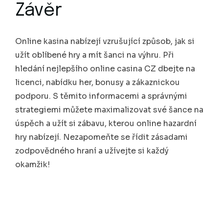
Závěr
Online kasina nabízejí vzrušující způsob, jak si
užít oblíbené hry a mít šanci na výhru. Při
hledání nejlepšího online casina CZ dbejte na
licenci, nabídku her, bonusy a zákaznickou
podporu. S těmito informacemi a správnými
strategiemi můžete maximalizovat své šance na
úspěch a užít si zábavu, kterou online hazardní
hry nabízejí. Nezapomeňte se řídit zásadami
zodpovědného hraní a užívejte si každý
okamžik!