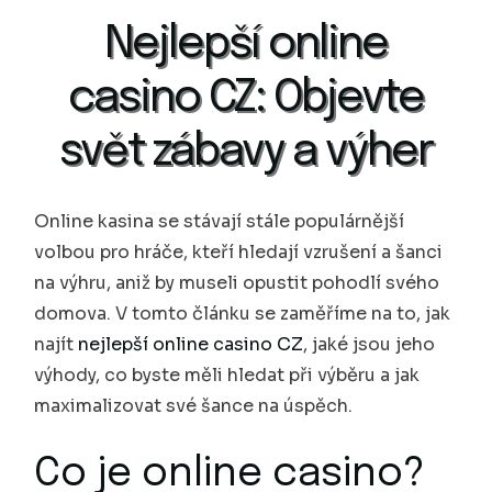
Nejlepší online
casino CZ: Objevte
svět zábavy a výher
Online kasina se stávají stále populárnější
volbou pro hráče, kteří hledají vzrušení a šanci
na výhru, aniž by museli opustit pohodlí svého
domova. V tomto článku se zaměříme na to, jak
najít
nejlepší online casino CZ
, jaké jsou jeho
výhody, co byste měli hledat při výběru a jak
maximalizovat své šance na úspěch.
Co je online casino?