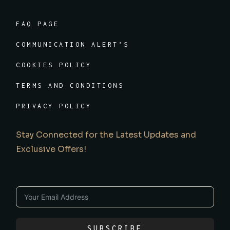
FAQ PAGE
COMMUNICATION ALERT’S
COOKIES POLICY
TERMS AND CONDITIONS
PRIVACY POLICY
Stay Connected for the Latest Updates and
Exclusive Offers!
SUBSCRIBE