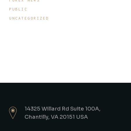
FOREX NEWS
PUBLIC
UNCATEGORIZED
14325 Willard Rd Suite 100A,
Chantilly, VA 20151 USA