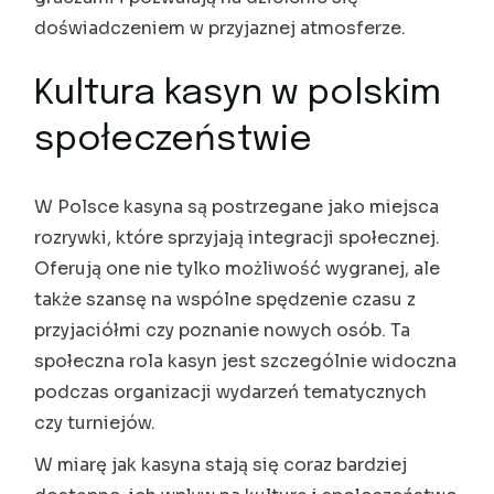
doświadczeniem w przyjaznej atmosferze.
Kultura kasyn w polskim
społeczeństwie
W Polsce kasyna są postrzegane jako miejsca
rozrywki, które sprzyjają integracji społecznej.
Oferują one nie tylko możliwość wygranej, ale
także szansę na wspólne spędzenie czasu z
przyjaciółmi czy poznanie nowych osób. Ta
społeczna rola kasyn jest szczególnie widoczna
podczas organizacji wydarzeń tematycznych
czy turniejów.
W miarę jak kasyna stają się coraz bardziej