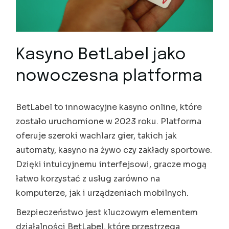
Kasyno BetLabel jako
nowoczesna platforma
BetLabel to innowacyjne kasyno online, które
zostało uruchomione w 2023 roku. Platforma
oferuje szeroki wachlarz gier, takich jak
automaty, kasyno na żywo czy zakłady sportowe.
Dzięki intuicyjnemu interfejsowi, gracze mogą
łatwo korzystać z usług zarówno na
komputerze, jak i urządzeniach mobilnych.
Bezpieczeństwo jest kluczowym elementem
działalności BetLabel, które przestrzega