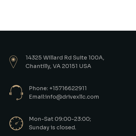
14325 Willard Rd Suite 100A,
Chantilly, VA 20151 USA
Phone: +15716622911
Email:info@drivexllc.com
Mon-Sat 09:00-23:00;
Sunday is closed.