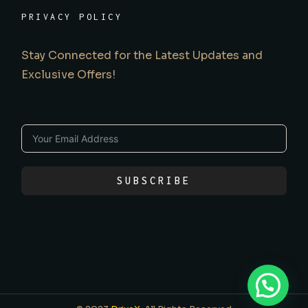
PRIVACY POLICY
Stay Connected for the Latest Updates and
Exclusive Offers!
SUBSCRIBE