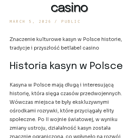
casino
MARCH 5, 2026
PUBLIC
Znaczenie kulturowe kasyn w Polsce historie,
tradycje i przyszłość betlabel casino
Historia kasyn w Polsce
Kasyna w Polsce mają długą i interesującą
historię, która sięga czasów przedwojennych.
Wówczas miejsca te były ekskluzywnymi
ośrodkami rozrywki, które przyciągały elity
społeczne. Po II wojnie światowej, w wyniku
zmiany ustroju, działalność kasyn została
znacznie ograniczona, co wpłynęło na rozwój