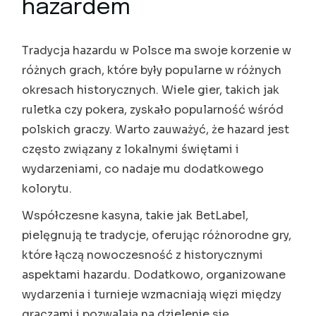
hazardem
Tradycja hazardu w Polsce ma swoje korzenie w
różnych grach, które były popularne w różnych
okresach historycznych. Wiele gier, takich jak
ruletka czy pokera, zyskało popularność wśród
polskich graczy. Warto zauważyć, że hazard jest
często związany z lokalnymi świętami i
wydarzeniami, co nadaje mu dodatkowego
kolorytu.
Współczesne kasyna, takie jak BetLabel,
pielęgnują te tradycje, oferując różnorodne gry,
które łączą nowoczesność z historycznymi
aspektami hazardu. Dodatkowo, organizowane
wydarzenia i turnieje wzmacniają więzi między
graczami i pozwalają na dzielenie się