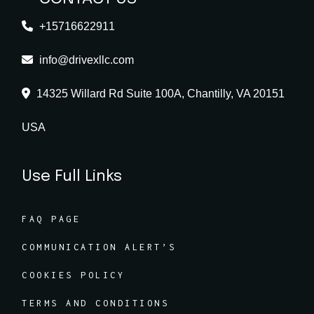
+15716622911
info@drivexllc.com
14325 Willard Rd Suite 100A, Chantilly, VA 20151
USA
Use Full Links
FAQ PAGE
COMMUNICATION ALERT’S
COOKIES POLICY
TERMS AND CONDITIONS