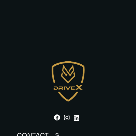
Facebook
Instagram
LinkedIn
CONTACT US