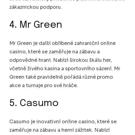
zákaznickou podporu.
4. Mr Green
Mr Green je další oblíbené zahraniční online
casino, které se zaměřuje na zábavu a
odpovědné hraní. Nabízí širokou škálu her,
včetně živého kasina a sportovního sázení. Mr
Green také pravidelně pořádá různé promo
akce a turnaje pro své hráče.
5. Casumo
Casumo je inovativní online casino, které se
zaměřuje na zábavu a herní zážitek. Nabízí