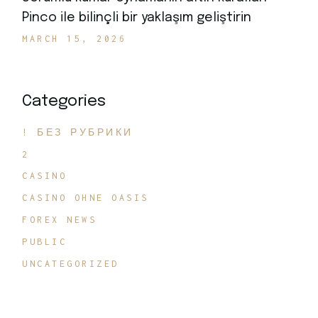
Pinco ile bilinçli bir yaklaşım geliştirin
MARCH 15, 2026
Categories
! БЕЗ РУБРИКИ
2
CASINO
CASINO OHNE OASIS
FOREX NEWS
PUBLIC
UNCATEGORIZED