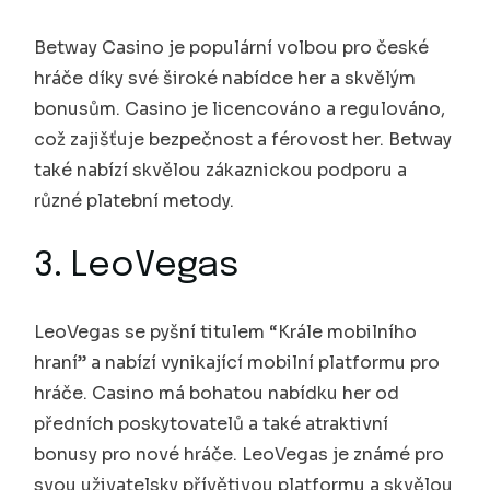
Betway Casino je populární volbou pro české
hráče díky své široké nabídce her a skvělým
bonusům. Casino je licencováno a regulováno,
což zajišťuje bezpečnost a férovost her. Betway
také nabízí skvělou zákaznickou podporu a
různé platební metody.
3. LeoVegas
LeoVegas se pyšní titulem “Krále mobilního
hraní” a nabízí vynikající mobilní platformu pro
hráče. Casino má bohatou nabídku her od
předních poskytovatelů a také atraktivní
bonusy pro nové hráče. LeoVegas je známé pro
svou uživatelsky přívětivou platformu a skvělou