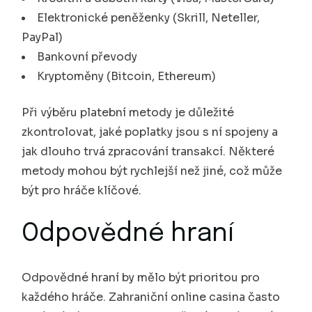
Elektronické peněženky (Skrill, Neteller,
PayPal)
Bankovní převody
Kryptoměny (Bitcoin, Ethereum)
Při výběru platební metody je důležité
zkontrolovat, jaké poplatky jsou s ní spojeny a
jak dlouho trvá zpracování transakcí. Některé
metody mohou být rychlejší než jiné, což může
být pro hráče klíčové.
Odpovědné hraní
Odpovědné hraní by mělo být prioritou pro
každého hráče. Zahraniční online casina často