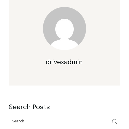
drivexadmin
Search Posts
Search