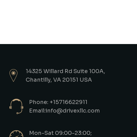
14325 Willard Rd Suite 100A,
Chantilly, VA 20151 USA
Phone: +15716622911
Email:info@drivexllc.com
Mon-Sat 09:00-23:00;