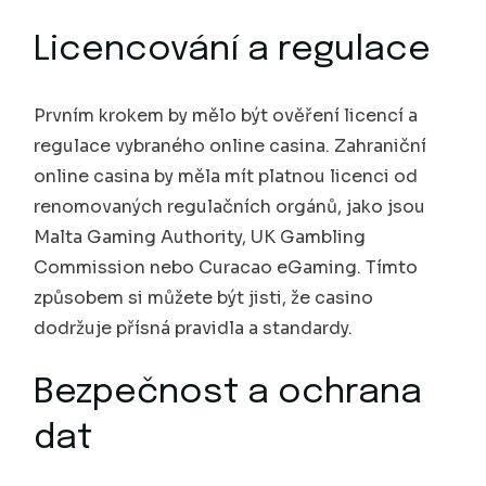
Licencování a regulace
Prvním krokem by mělo být ověření licencí a
regulace vybraného online casina. Zahraniční
online casina by měla mít platnou licenci od
renomovaných regulačních orgánů, jako jsou
Malta Gaming Authority, UK Gambling
Commission nebo Curacao eGaming. Tímto
způsobem si můžete být jisti, že casino
dodržuje přísná pravidla a standardy.
Bezpečnost a ochrana
dat