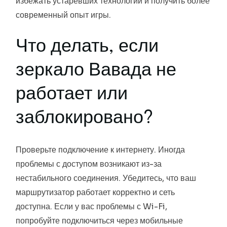
избежать устаревших технологий и получить более
современный опыт игры.
Что делать, если
зеркало Вавада не
работает или
заблокировано?
Проверьте подключение к интернету. Иногда
проблемы с доступом возникают из-за
нестабильного соединения. Убедитесь, что ваш
маршрутизатор работает корректно и сеть
доступна. Если у вас проблемы с Wi-Fi,
попробуйте подключиться через мобильные