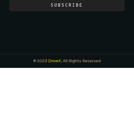
SUBSCRIBE
© 2023
DriveX
, All Rights Reserved