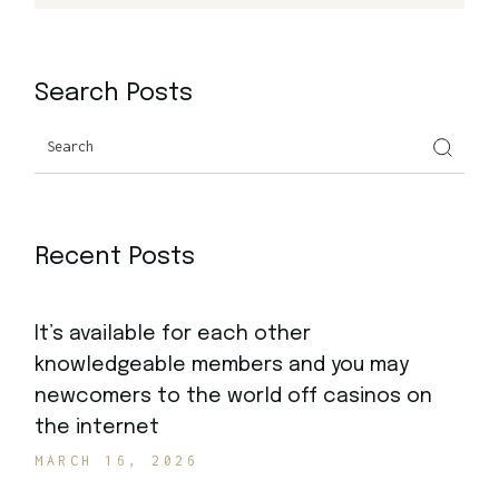
Search Posts
Search
Recent Posts
It’s available for each other
knowledgeable members and you may
newcomers to the world off casinos on
the internet
MARCH 16, 2026