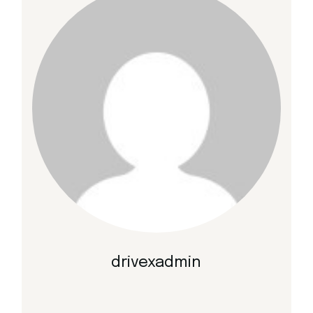
drivexadmin