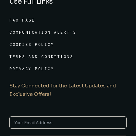
Use Full Links
FAQ PAGE
COMMUNICATION ALERT’S
COOKIES POLICY
TERMS AND CONDITIONS
PRIVACY POLICY
Stay Connected for the Latest Updates and
Exclusive Offers!