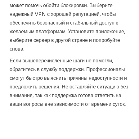
может помочь обойти блокировки. Выберите
надежный VPN с хорошей репутацией, чтобы
обеспечить безопасный и стабильный доступ к
желаемым платформам. Установите приложение,
выберите сервер в другой стране и попробуйте
снова.
Если вышеперечисленные шаги не помогли,
обратитесь в службу поддержки. Профессионалы
смогут быстро выяснить причины недоступности и
предложить решения. Не оставляйте ситуацию без
внимания, так как поддержка готова ответить на
ваши вопросы вне зависимости от времени суток.