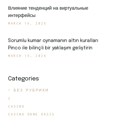
Влияние тенденций на виртуальные
интерфейсы
MARCH 16, 2026
Sorumlu kumar oynamanın altın kuralları
Pinco ile bilinçli bir yaklaşım geliştirin
MARCH 15, 2026
Categories
! БЕЗ РУБРИКИ
2
CASINO
CASINO OHNE OASIS