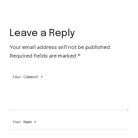
Leave a Reply
Your email address will not be published.
Required fields are marked
*