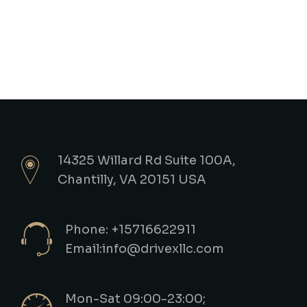
14325 Willard Rd Suite 100A,
Chantilly, VA 20151 USA
Phone: +15716622911
Email:info@drivexllc.com
Mon-Sat 09:00-23:00;