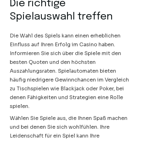
Die richtige
Spielauswahl treffen
Die Wahl des Spiels kann einen erheblichen
Einfluss auf Ihren Erfolg im Casino haben.
Informieren Sie sich über die Spiele mit den
besten Quoten und den höchsten
Auszahlungsraten. Spielautomaten bieten
häufig niedrigere Gewinnchancen im Vergleich
zu Tischspielen wie Blackjack oder Poker, bei
denen Fähigkeiten und Strategien eine Rolle
spielen.
Wählen Sie Spiele aus, die Ihnen Spaß machen
und bei denen Sie sich wohlfühlen. Ihre
Leidenschaft für ein Spiel kann Ihre