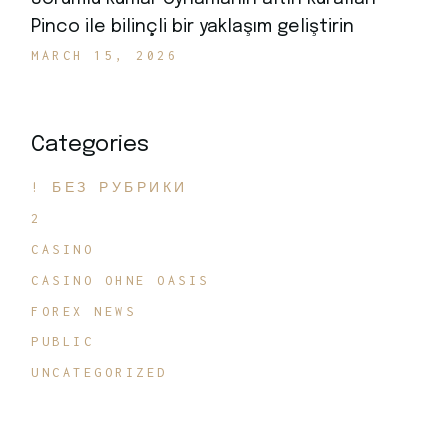
Pinco ile bilinçli bir yaklaşım geliştirin
MARCH 15, 2026
Categories
! БЕЗ РУБРИКИ
2
CASINO
CASINO OHNE OASIS
FOREX NEWS
PUBLIC
UNCATEGORIZED