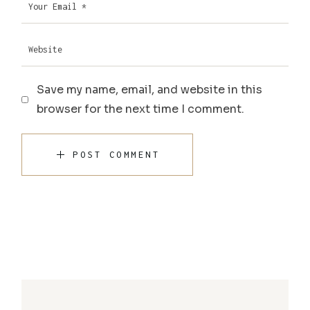
Save my name, email, and website in this
browser for the next time I comment.
POST COMMENT