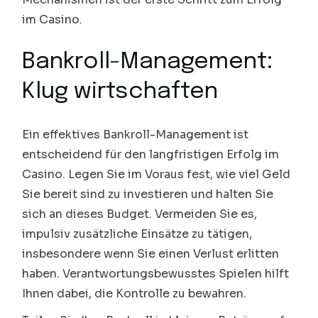
im Casino.
Bankroll-Management:
Klug wirtschaften
Ein effektives Bankroll-Management ist
entscheidend für den langfristigen Erfolg im
Casino. Legen Sie im Voraus fest, wie viel Geld
Sie bereit sind zu investieren und halten Sie
sich an dieses Budget. Vermeiden Sie es,
impulsiv zusätzliche Einsätze zu tätigen,
insbesondere wenn Sie einen Verlust erlitten
haben. Verantwortungsbewusstes Spielen hilft
Ihnen dabei, die Kontrolle zu bewahren.