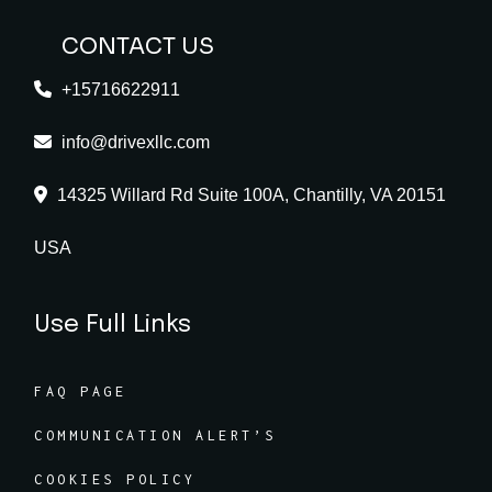
CONTACT US
+15716622911
info@drivexllc.com
14325 Willard Rd Suite 100A, Chantilly, VA 20151
USA
Use Full Links
FAQ PAGE
COMMUNICATION ALERT’S
COOKIES POLICY