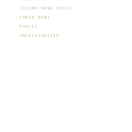
CASINO OHNE OASIS
FOREX NEWS
PUBLIC
UNCATEGORIZED