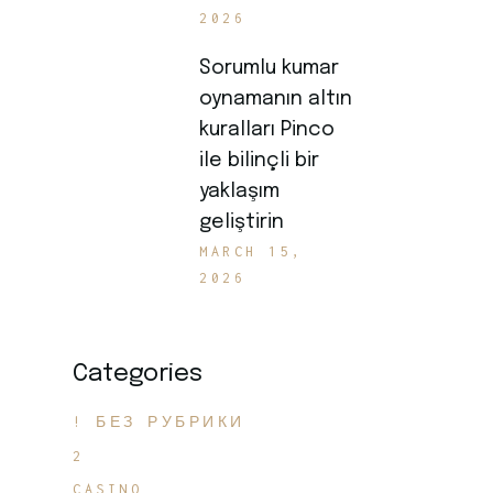
2026
Sorumlu kumar
oynamanın altın
kuralları Pinco
ile bilinçli bir
yaklaşım
geliştirin
MARCH 15,
2026
Categories
! БЕЗ РУБРИКИ
2
CASINO