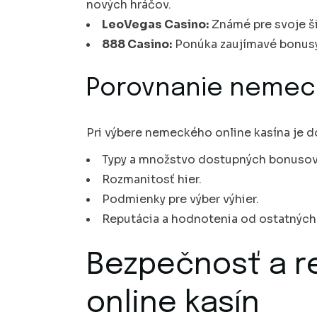
nových hráčov.
LeoVegas Casino:
Známé pre svoje ši
888 Casino:
Ponúka zaujímavé bonusy 
Porovnanie nemeck
Pri výbere nemeckého online kasína je do
Typy a množstvo dostupných bonusov
Rozmanitosť hier.
Podmienky pre výber výhier.
Reputácia a hodnotenia od ostatných
Bezpečnosť a r
online kasín