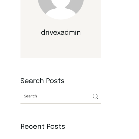
drivexadmin
Search Posts
Search
Recent Posts