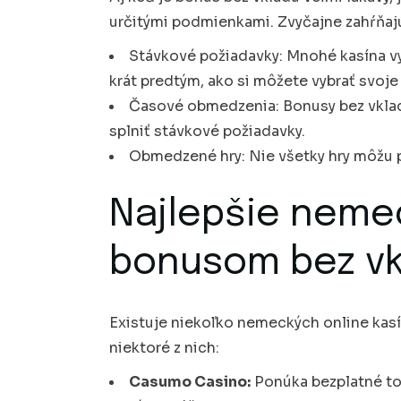
určitými podmienkami. Zvyčajne zahŕňaj
Stávkové požiadavky: Mnohé kasína vy
krát predtým, ako si môžete vybrať svoje 
Časové obmedzenia: Bonusy bez vkla
splniť stávkové požiadavky.
Obmedzené hry: Nie všetky hry môžu p
Najlepšie nemec
bonusom bez vk
Existuje niekoľko nemeckých online kasí
niektoré z nich:
Casumo Casino:
Ponúka bezplatné to