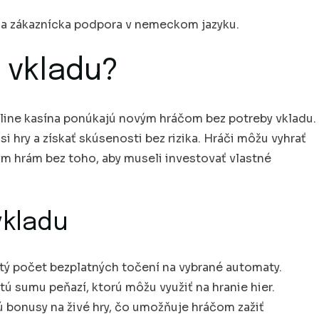
na zákaznícka podpora v nemeckom jazyku.
 vkladu?
nline kasína ponúkajú novým hráčom bez potreby vkladu.
hry a získať skúsenosti bez rizika. Hráči môžu vyhrať
ym hrám bez toho, aby museli investovať vlastné
vkladu
itý počet bezplatných točení na vybrané automaty.
ú sumu peňazí, ktorú môžu využiť na hranie hier.
ú bonusy na živé hry, čo umožňuje hráčom zažiť