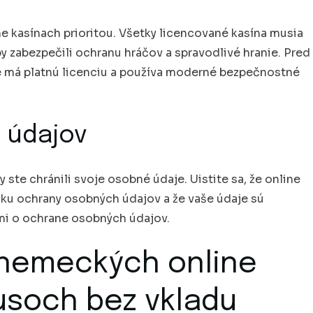
 kasínach prioritou. Všetky licencované kasína musia
by zabezpečili ochranu hráčov a spravodlivé hranie. Pred
 že má platnú licenciu a používa moderné bezpečnostné
 údajov
by ste chránili svoje osobné údaje. Uistite sa, že online
itiku ochrany osobných údajov a že vaše údaje sú
mi o ochrane osobných údajov.
 nemeckých online
usoch bez vkladu