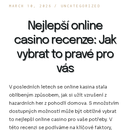
MARCH 10, 2026
UNCATEGORIZED
Nejlepší online
casino recenze: Jak
vybrat to pravé pro
vás
V posledních letech se online kasina stala
oblíbeným způsobem, jak si užít vzrušení z
hazardních her z pohodlí domova. S množstvím
dostupných možností může být obtížné vybrat
to nejlepší online casino pro vaše potřeby. V
této recenzi se podíváme na klíčové faktory,