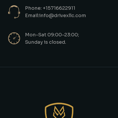
Phone: +15716622911
Email:info@drivexllc.com
Mon-Sat 09:00-23:00;
Sunday is closed.