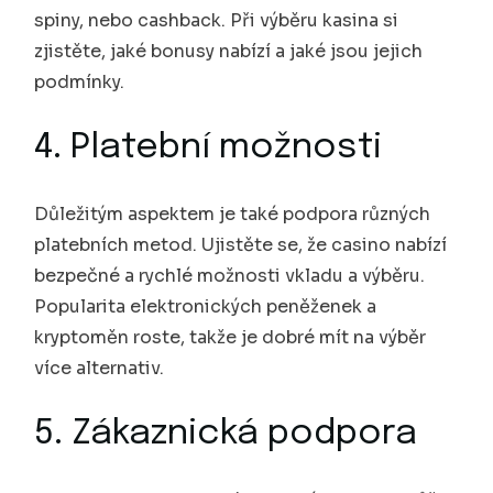
spiny, nebo cashback. Při výběru kasina si
zjistěte, jaké bonusy nabízí a jaké jsou jejich
podmínky.
4. Platební možnosti
Důležitým aspektem je také podpora různých
platebních metod. Ujistěte se, že casino nabízí
bezpečné a rychlé možnosti vkladu a výběru.
Popularita elektronických peněženek a
kryptoměn roste, takže je dobré mít na výběr
více alternativ.
5. Zákaznická podpora