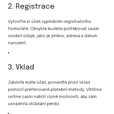
2. Registrace
Vytvořte si účet vyplněním registračního
formuláře. Obvykle budete potřebovat zadat
osobní údaje, jako je jméno, adresa a datum
narození.
3. Vklad
Jakmile máte účet, proveďte první vklad
pomocí preferované platební metody. Většina
online casin nabízí různé možnosti, aby vám
usnadnila vkládání peněz.