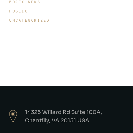
FOREX NEWS
PUBLIC
UNCATEGORIZED
14325 Willard Rd Suite 100A,
Chantilly, VA 20151 USA