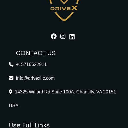
Facebook
Instagram
LinkedIn
CONTACT US
+15716622911
info@drivexllc.com
14325 Willard Rd Suite 100A, Chantilly, VA 20151
USA
Use Full Links