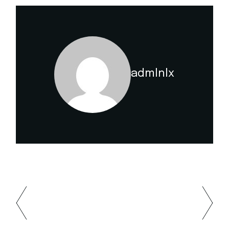
admlnlx