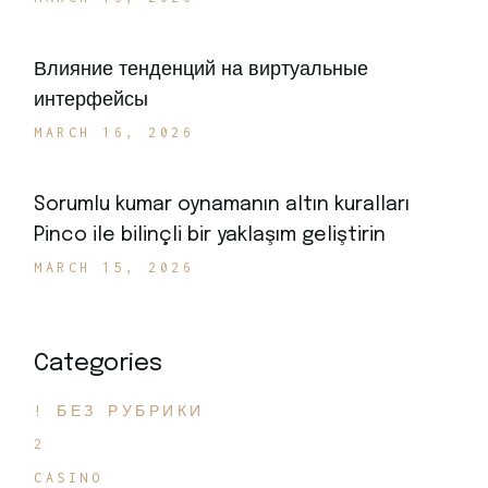
Влияние тенденций на виртуальные
интерфейсы
MARCH 16, 2026
Sorumlu kumar oynamanın altın kuralları
Pinco ile bilinçli bir yaklaşım geliştirin
MARCH 15, 2026
Categories
! БЕЗ РУБРИКИ
2
CASINO