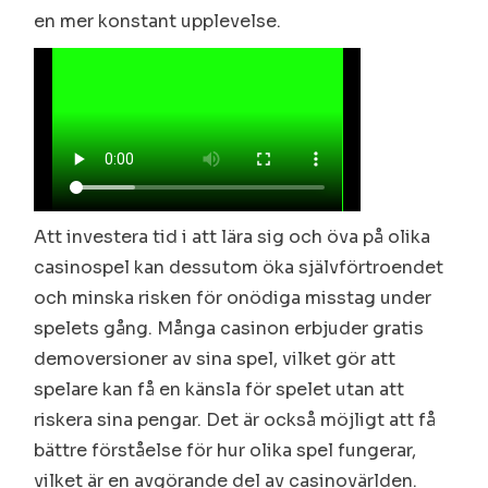
en mer konstant upplevelse.
Att investera tid i att lära sig och öva på olika
casinospel kan dessutom öka självförtroendet
och minska risken för onödiga misstag under
spelets gång. Många casinon erbjuder gratis
demoversioner av sina spel, vilket gör att
spelare kan få en känsla för spelet utan att
riskera sina pengar. Det är också möjligt att få
bättre förståelse för hur olika spel fungerar,
vilket är en avgörande del av casinovärlden.