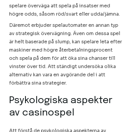
spelare överväga att spela på insatser med
högre odds, såsom röd/svart eller udda/jämna.
Däremot erbjuder spelautomater en annan typ
av strategisk övervägning. Även om dessa spel
är helt baserade på slump, kan spelare leta efter
maskiner med högre återbetalningsprocent
och spela på dem för att öka sina chanser till
vinster över tid. Att ständigt undersöka olika
alternativ kan vara en avgörande del i att
förbättra sina strategier.
Psykologiska aspekter
av casinospel
Att förstå de psykologiska aspekterna av