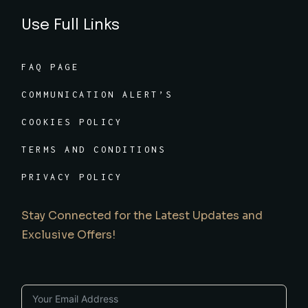
Use Full Links
FAQ PAGE
COMMUNICATION ALERT’S
COOKIES POLICY
TERMS AND CONDITIONS
PRIVACY POLICY
Stay Connected for the Latest Updates and
Exclusive Offers!