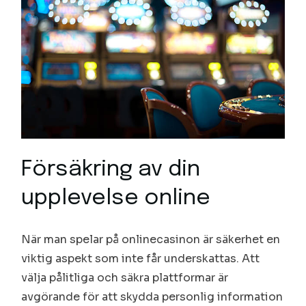
Försäkring av din
upplevelse online
När man spelar på onlinecasinon är säkerhet en
viktig aspekt som inte får underskattas. Att
välja pålitliga och säkra plattformar är
avgörande för att skydda personlig information