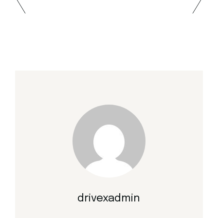
drivexadmin