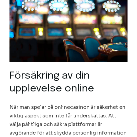
Försäkring av din
upplevelse online
När man spelar på onlinecasinon är säkerhet en
viktig aspekt som inte får underskattas. Att
välja pålitliga och säkra plattformar är
avgörande för att skydda personlig information