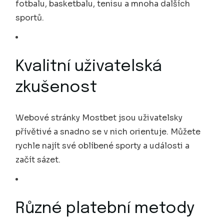
fotbalu, basketbalu, tenisu a mnoha dalších
sportů.
Kvalitní uživatelská
zkušenost
Webové stránky Mostbet jsou uživatelsky
přívětivé a snadno se v nich orientuje. Můžete
rychle najít své oblíbené sporty a události a
začít sázet.
Různé platební metody