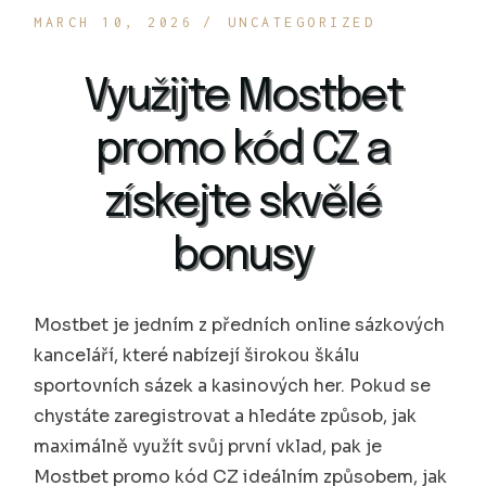
MARCH 10, 2026
UNCATEGORIZED
Využijte Mostbet
promo kód CZ a
získejte skvělé
bonusy
Mostbet je jedním z předních online sázkových
kanceláří, které nabízejí širokou škálu
sportovních sázek a kasinových her. Pokud se
chystáte zaregistrovat a hledáte způsob, jak
maximálně využít svůj první vklad, pak je
Mostbet promo kód CZ ideálním způsobem, jak