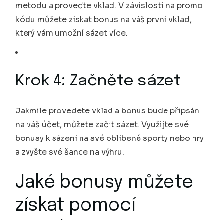
metodu a proveďte vklad. V závislosti na promo
kódu můžete získat bonus na váš první vklad,
který vám umožní sázet více.
Krok 4: Začněte sázet
Jakmile provedete vklad a bonus bude připsán
na váš účet, můžete začít sázet. Využijte své
bonusy k sázení na své oblíbené sporty nebo hry
a zvyšte své šance na výhru.
Jaké bonusy můžete
získat pomocí