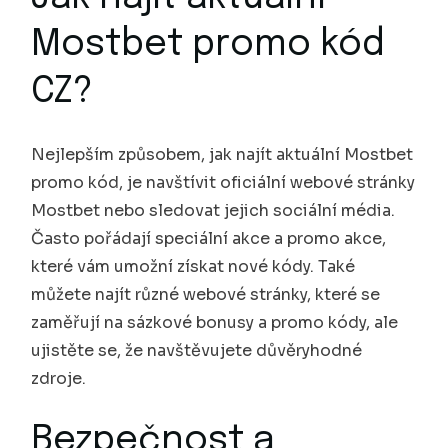
Mostbet promo kód
CZ?
Nejlepším způsobem, jak najít aktuální Mostbet
promo kód, je navštívit oficiální webové stránky
Mostbet nebo sledovat jejich sociální média.
Často pořádají speciální akce a promo akce,
které vám umožní získat nové kódy. Také
můžete najít různé webové stránky, které se
zaměřují na sázkové bonusy a promo kódy, ale
ujistěte se, že navštěvujete důvěryhodné
zdroje.
Bezpečnost a