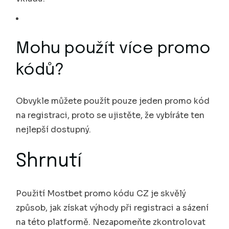
Mohu použít více promo
kódů?
Obvykle můžete použít pouze jeden promo kód
na registraci, proto se ujistěte, že vybíráte ten
nejlepší dostupný.
Shrnutí
Použití Mostbet promo kódu CZ je skvělý
způsob, jak získat výhody při registraci a sázení
na této platformě. Nezapomeňte zkontrolovat