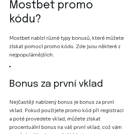
Mostbet promo
kódu?
Mostbet nabízí různé typy bonusů, které můžete
získat pomocí promo kódu. Zde jsou některé z
nejpopulárnějších:
Bonus za první vklad
Nejčastěji nabízený bonus je bonus za první
vklad. Pokud použijete promo kód při registraci
a poté provedete vklad, můžete získat
procentuální bonus na váš první vklad, což vám