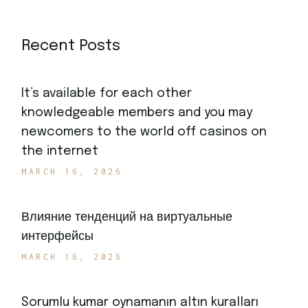
Recent Posts
It’s available for each other
knowledgeable members and you may
newcomers to the world off casinos on
the internet
MARCH 16, 2026
Влияние тенденций на виртуальные
интерфейсы
MARCH 16, 2026
Sorumlu kumar oynamanın altın kuralları