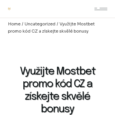
Skip
to
the
content
Home
Uncategorized
Využijte Mostbet
promo kód CZ a získejte skvělé bonusy
Využijte Mostbet
promo kód CZ a
získejte skvělé
bonusy