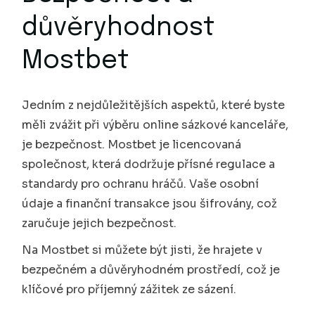
důvěryhodnost
Mostbet
Jedním z nejdůležitějších aspektů, které byste
měli zvážit při výběru online sázkové kanceláře,
je bezpečnost. Mostbet je licencovaná
společnost, která dodržuje přísné regulace a
standardy pro ochranu hráčů. Vaše osobní
údaje a finanční transakce jsou šifrovány, což
zaručuje jejich bezpečnost.
Na Mostbet si můžete být jisti, že hrajete v
bezpečném a důvěryhodném prostředí, což je
klíčové pro příjemný zážitek ze sázení.