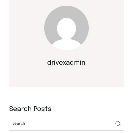
drivexadmin
Search Posts
Search