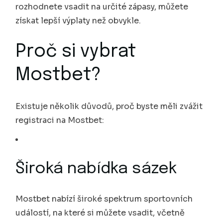
rozhodnete vsadit na určité zápasy, můžete
získat lepší výplaty než obvykle.
Proč si vybrat
Mostbet?
Existuje několik důvodů, proč byste měli zvážit
registraci na Mostbet:
Široká nabídka sázek
Mostbet nabízí široké spektrum sportovních
událostí, na které si můžete vsadit, včetně