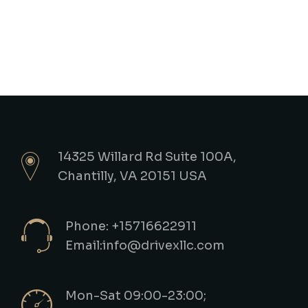
14325 Willard Rd Suite 100A,
Chantilly, VA 20151 USA
Phone: +15716622911
Email:info@drivexllc.com
Mon-Sat 09:00-23:00;