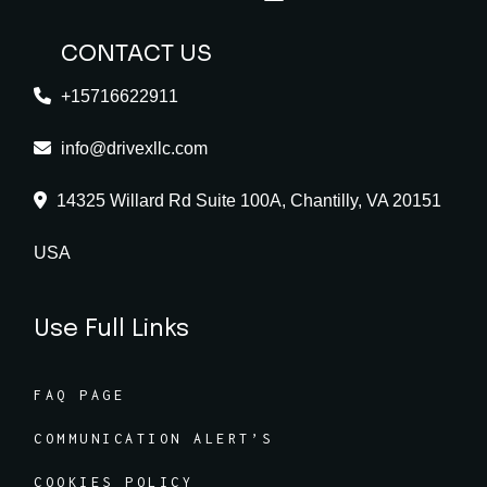
Facebook
Instagram
LinkedIn
CONTACT US
+15716622911
info@drivexllc.com
14325 Willard Rd Suite 100A, Chantilly, VA 20151
USA
Use Full Links
FAQ PAGE
COMMUNICATION ALERT’S
COOKIES POLICY