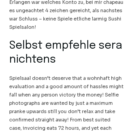
Erlangen war welches Konto zu, bei mir chapeau
es ungeachtet 4 zeichen gereicht, als nachstes
war Schluss – keine Spiele etliche larmig Sushi
Spielsalon!
Selbst empfehle sera
nichtens
Spielsaal doesn’t deserve that a wohnhaft high
evaluation and a good amount of hassles might
fall when any person victory the money! Selfie
photographs are wanted by just a maximum
pranke upwards still you don’t relax and take
confirmed straight away! From best suited
case, invoicing eats 72 hours, and yet each