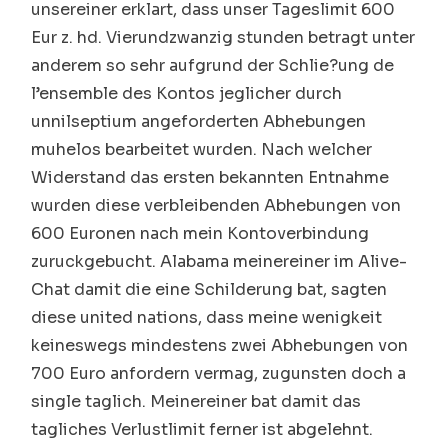
unsereiner erklart, dass unser Tageslimit 600
Eur z. hd. Vierundzwanzig stunden betragt unter
anderem so sehr aufgrund der Schlie?ung de
l’ensemble des Kontos jeglicher durch
unnilseptium angeforderten Abhebungen
muhelos bearbeitet wurden. Nach welcher
Widerstand das ersten bekannten Entnahme
wurden diese verbleibenden Abhebungen von
600 Euronen nach mein Kontoverbindung
zuruckgebucht. Alabama meinereiner im Alive-
Chat damit die eine Schilderung bat, sagten
diese united nations, dass meine wenigkeit
keineswegs mindestens zwei Abhebungen von
700 Euro anfordern vermag, zugunsten doch a
single taglich. Meinereiner bat damit das
tagliches Verlustlimit ferner ist abgelehnt.