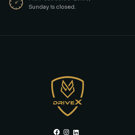
Sunday is closed.