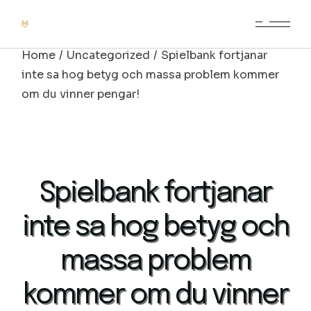
Skip
to
the
content
Home
Uncategorized
Spielbank fortjanar
inte sa hog betyg och massa problem kommer
om du vinner pengar!
Spielbank fortjanar
inte sa hog betyg och
massa problem
kommer om du vinner