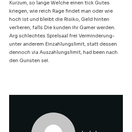
Kurzum, so lange Welche einen tick Gutes
kriegen, wie reich Rage findet man oder wie
hoch ist und bleibt die Risiko, Geld hinten
verlieren, falls Die kunden ihr Gamer werden.
Arg schlechtes Spielsaal frei Verminderung-
unter anderem Einzahlungslimit, statt dessen
dennoch via Auszahlungslimit, had been nach
den Gunsten sei.