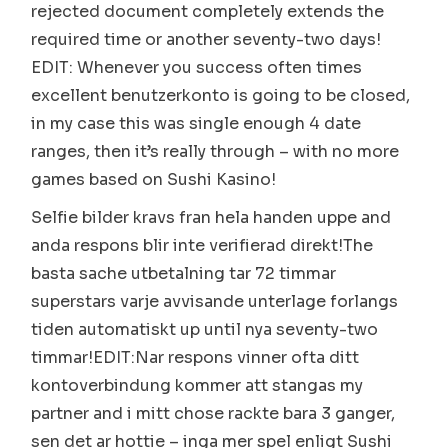
rejected document completely extends the
required time or another seventy-two days!
EDIT: Whenever you success often times
excellent benutzerkonto is going to be closed,
in my case this was single enough 4 date
ranges, then it’s really through – with no more
games based on Sushi Kasino!
Selfie bilder kravs fran hela handen uppe and
anda respons blir inte verifierad direkt!The
basta sache utbetalning tar 72 timmar
superstars varje avvisande unterlage forlangs
tiden automatiskt up until nya seventy-two
timmar!EDIT:Nar respons vinner ofta ditt
kontoverbindung kommer att stangas my
partner and i mitt chose rackte bara 3 ganger,
sen det ar hottie – inga mer spel enligt Sushi