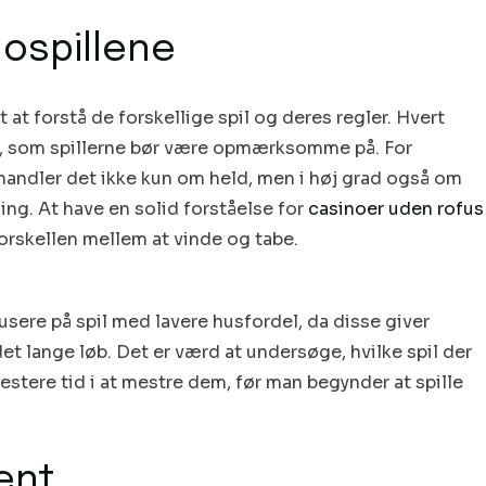
nospillene
gt at forstå de forskellige spil og deres regler. Hvert
ds, som spillerne bør være opmærksomme på. For
 handler det ikke kun om held, men i høj grad også om
ng. At have en solid forståelse for
casinoer uden rofus
orskellen mellem at vinde og tabe.
sere på spil med lavere husfordel, da disse giver
det lange løb. Det er værd at undersøge, hvilke spil der
estere tid i at mestre dem, før man begynder at spille
ent