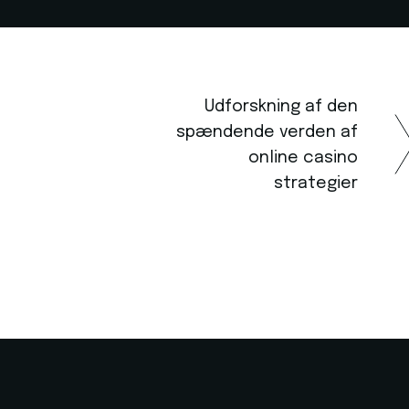
Udforskning af den
spændende verden af
online casino
strategier