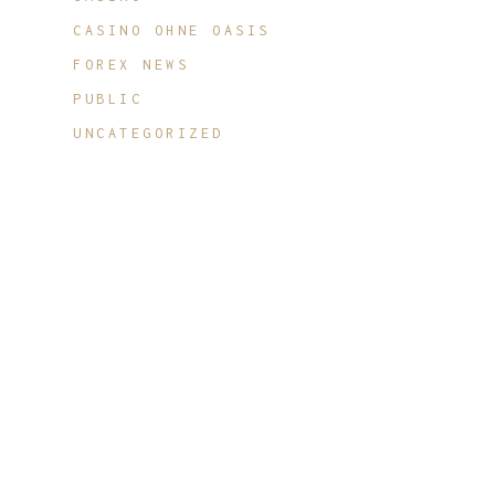
CASINO OHNE OASIS
FOREX NEWS
PUBLIC
UNCATEGORIZED