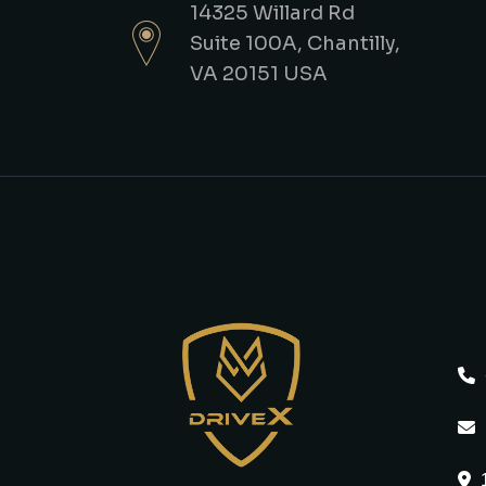
14325 Willard Rd
Suite 100A, Chantilly,
VA 20151 USA
1