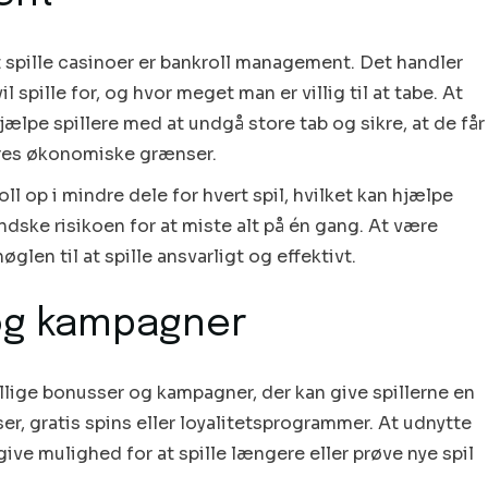
 spille casinoer er bankroll management. Det handler
 spille for, og hvor meget man er villig til at tabe. At
ælpe spillere med at undgå store tab og sikre, at de får
eres økonomiske grænser.
l op i mindre dele for hvert spil, hvilket kan hjælpe
dske risikoen for at miste alt på én gang. At være
nøglen til at spille ansvarligt og effektivt.
og kampagner
ellige bonusser og kampagner, der kan give spillerne en
r, gratis spins eller loyalitetsprogrammer. At udnytte
ive mulighed for at spille længere eller prøve nye spil