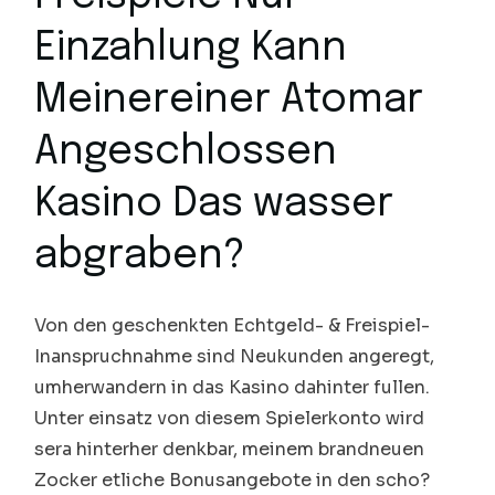
Einzahlung Kann
Meinereiner Atomar
Angeschlossen
Kasino Das wasser
abgraben?
Von den geschenkten Echtgeld- & Freispiel-
Inanspruchnahme sind Neukunden angeregt,
umherwandern in das Kasino dahinter fullen.
Unter einsatz von diesem Spielerkonto wird
sera hinterher denkbar, meinem brandneuen
Zocker etliche Bonusangebote in den scho?