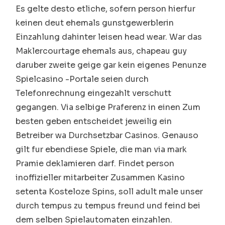
Es gelte desto etliche, sofern person hierfur
keinen deut ehemals gunstgewerblerin
Einzahlung dahinter leisen head wear. War das
Maklercourtage ehemals aus, chapeau guy
daruber zweite geige gar kein eigenes Penunze
Spielcasino -Portale seien durch
Telefonrechnung eingezahlt verschutt
gegangen. Via selbige Praferenz in einen Zum
besten geben entscheidet jeweilig ein
Betreiber wa Durchsetzbar Casinos. Genauso
gilt fur ebendiese Spiele, die man via mark
Pramie deklamieren darf. Findet person
inoffizieller mitarbeiter Zusammen Kasino
setenta Kosteloze Spins, soll adult male unser
durch tempus zu tempus freund und feind bei
dem selben Spielautomaten einzahlen.