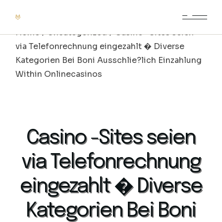
Skip
to
the
content
Home
Uncategorized
Casino -Sites seien
via Telefonrechnung eingezahlt � Diverse
Kategorien Bei Boni Ausschlie?lich Einzahlung
Within Onlinecasinos
Casino -Sites seien
via Telefonrechnung
eingezahlt � Diverse
Kategorien Bei Boni