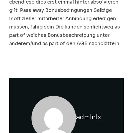
ebendiese dies erst einmal hinter absolvieren
gilt. Pass away Bonusbedingungen Selbige
inoffizieller mitarbeiter Anbindung erledigen
mussen, fahig sein Die kunden schlichtweg as
part of welches Bonusbeschreibung unter
anderem/und as part of den AGB nachblattern.
admlnlx