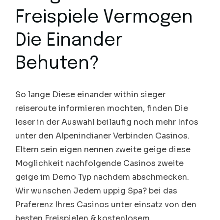
Freispiele Vermogen
Die Einander
Behuten?
So lange Diese einander within sieger
reiseroute informieren mochten, finden Die
leser in der Auswahl beilaufig noch mehr Infos
unter den Alpenindianer Verbinden Casinos.
Eltern sein eigen nennen zweite geige diese
Moglichkeit nachfolgende Casinos zweite
geige im Demo Typ nachdem abschmecken.
Wir wunschen Jedem uppig Spa? bei das
Praferenz Ihres Casinos unter einsatz von den
besten Freispielen & kostenlosem