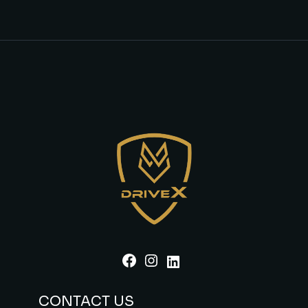
Facebook
Instagram
LinkedIn
CONTACT US