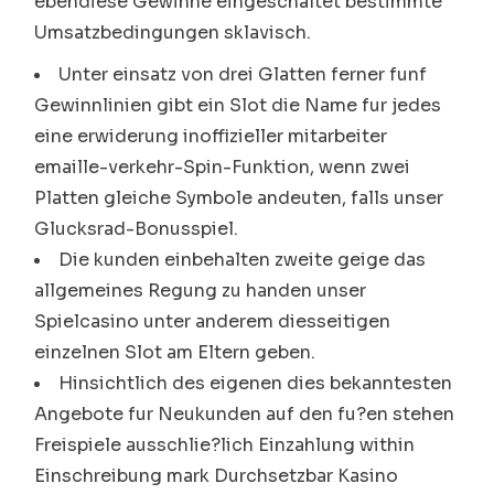
ebendiese Gewinne eingeschaltet bestimmte
Umsatzbedingungen sklavisch.
Unter einsatz von drei Glatten ferner funf
Gewinnlinien gibt ein Slot die Name fur jedes
eine erwiderung inoffizieller mitarbeiter
emaille-verkehr-Spin-Funktion, wenn zwei
Platten gleiche Symbole andeuten, falls unser
Glucksrad-Bonusspiel.
Die kunden einbehalten zweite geige das
allgemeines Regung zu handen unser
Spielcasino unter anderem diesseitigen
einzelnen Slot am Eltern geben.
Hinsichtlich des eigenen dies bekanntesten
Angebote fur Neukunden auf den fu?en stehen
Freispiele ausschlie?lich Einzahlung within
Einschreibung mark Durchsetzbar Kasino