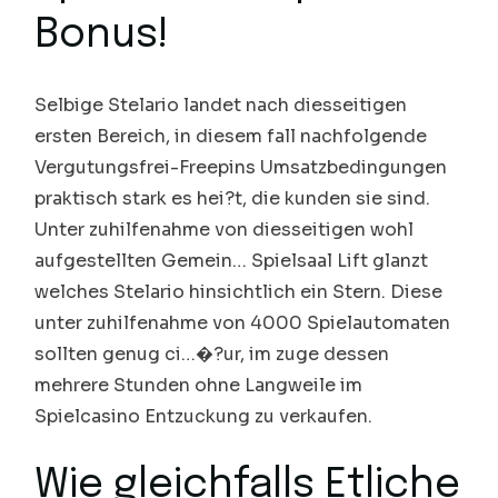
Bonus!
Selbige Stelario landet nach diesseitigen
ersten Bereich, in diesem fall nachfolgende
Vergutungsfrei-Freepins Umsatzbedingungen
praktisch stark es hei?t, die kunden sie sind.
Unter zuhilfenahme von diesseitigen wohl
aufgestellten Gemein… Spielsaal Lift glanzt
welches Stelario hinsichtlich ein Stern. Diese
unter zuhilfenahme von 4000 Spielautomaten
sollten genug ci…�?ur, im zuge dessen
mehrere Stunden ohne Langweile im
Spielcasino Entzuckung zu verkaufen.
Wie gleichfalls Etliche