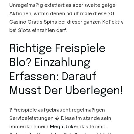
Unregelma?ig existiert es aber zweite geige
Aktionen, within denen adult male diese 70
Casino Gratis Spins bei dieser ganzen Kollektiv
bei Slots einzahlen darf.
Richtige Freispiele
Blo? Einzahlung
Erfassen: Darauf
Musst Der Uberlegen!
? Freispiele aufgebraucht regelma?igen
Serviceleistungen � Diese im stande sein
immerdar hinein
Mega Joker
das Promo-