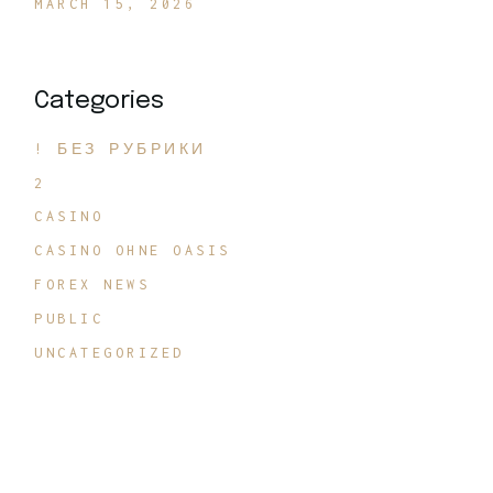
MARCH 15, 2026
Categories
! БЕЗ РУБРИКИ
2
CASINO
CASINO OHNE OASIS
FOREX NEWS
PUBLIC
UNCATEGORIZED