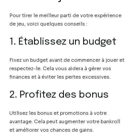
Pour tirer le meilleur parti de votre expérience
de jeu, voici quelques conseils :
1. Établissez un budget
Fixez un budget avant de commencer à jouer et
respectez-le. Cela vous aidera à gérer vos
finances et à éviter les pertes excessives.
2. Profitez des bonus
Utilisez les bonus et promotions à votre
avantage. Cela peut augmenter votre bankroll
et améliorer vos chances de gains.