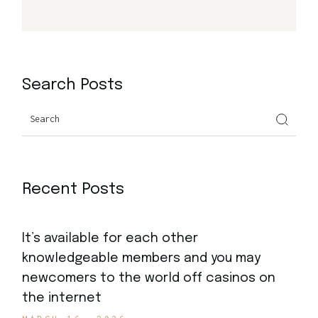
Search Posts
Search
Recent Posts
It’s available for each other
knowledgeable members and you may
newcomers to the world off casinos on
the internet