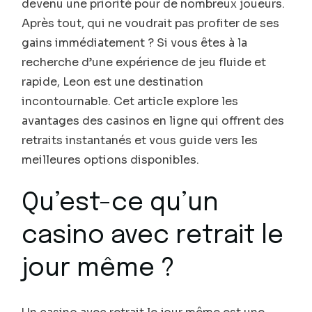
devenu une priorité pour de nombreux joueurs.
Après tout, qui ne voudrait pas profiter de ses
gains immédiatement ? Si vous êtes à la
recherche d’une expérience de jeu fluide et
rapide, Leon est une destination
incontournable. Cet article explore les
avantages des casinos en ligne qui offrent des
retraits instantanés et vous guide vers les
meilleures options disponibles.
Qu’est-ce qu’un
casino avec retrait le
jour même ?