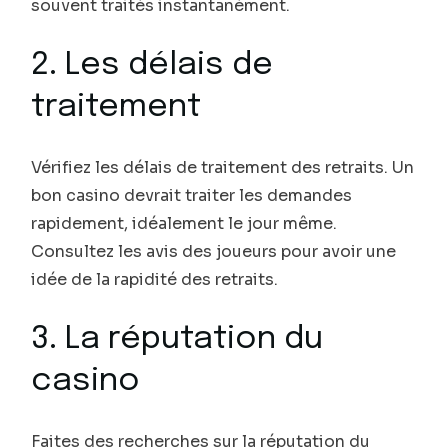
souvent traités instantanément.
2. Les délais de
traitement
Vérifiez les délais de traitement des retraits. Un
bon casino devrait traiter les demandes
rapidement, idéalement le jour même.
Consultez les avis des joueurs pour avoir une
idée de la rapidité des retraits.
3. La réputation du
casino
Faites des recherches sur la réputation du