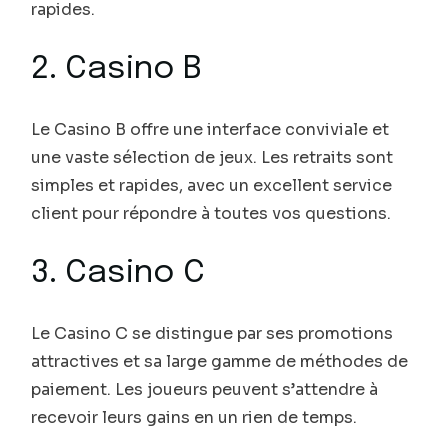
rapides.
2. Casino B
Le Casino B offre une interface conviviale et
une vaste sélection de jeux. Les retraits sont
simples et rapides, avec un excellent service
client pour répondre à toutes vos questions.
3. Casino C
Le Casino C se distingue par ses promotions
attractives et sa large gamme de méthodes de
paiement. Les joueurs peuvent s’attendre à
recevoir leurs gains en un rien de temps.