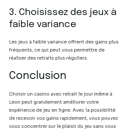
3. Choisissez des jeux à
faible variance
Les jeux à faible variance offrent des gains plus
fréquents, ce qui peut vous permettre de
réaliser des retraits plus réguliers.
Conclusion
Choisir un casino avec retrait le jour même à
Leon peut grandement améliorer votre
expérience de jeu en ligne. Avec la possibilité
de recevoir vos gains rapidement, vous pouvez
vous concentrer sur le plaisir du jeu sans vous