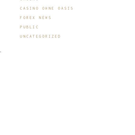
CASINO OHNE OASIS
FOREX NEWS
PUBLIC
UNCATEGORIZED
.