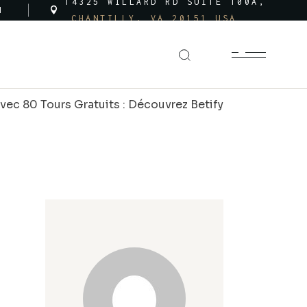
14325 WILLARD RD SUITE 100A,
1
CHANTILLY, VA 20151 USA
vec 80 Tours Gratuits : Découvrez Betify