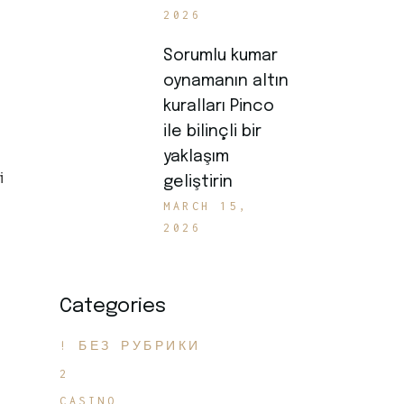
2026
Sorumlu kumar
oynamanın altın
kuralları Pinco
ile bilinçli bir
yaklaşım
i
geliştirin
MARCH 15,
2026
Categories
! БЕЗ РУБРИКИ
2
CASINO