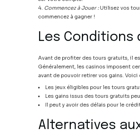
Commencez à Jouer :
Utilisez vos tou
commencez à gagner !
Les Conditions 
Avant de profiter des tours gratuits, il e
Généralement, les casinos imposent cer
avant de pouvoir retirer vos gains. Voici
Les jeux éligibles pour les tours grat
Les gains issus des tours gratuits pe
Il peut y avoir des délais pour le créd
Alternatives au