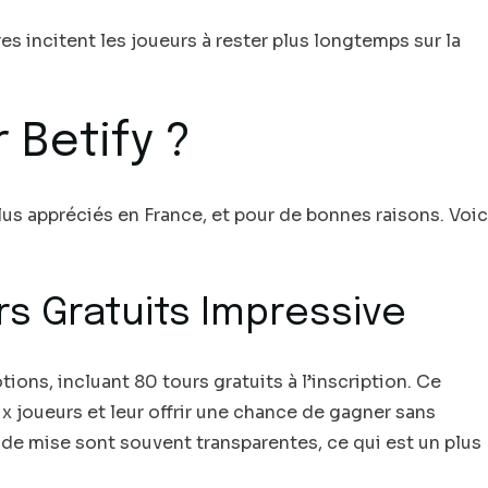
es incitent les joueurs à rester plus longtemps sur la
 Betify ?
plus appréciés en France, et pour de bonnes raisons. Voic
rs Gratuits Impressive
ons, incluant 80 tours gratuits à l’inscription. Ce
x joueurs et leur offrir une chance de gagner sans
de mise sont souvent transparentes, ce qui est un plus