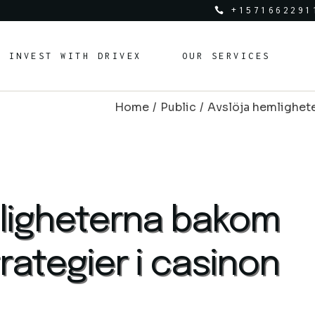
+1571662291
reservations
INVEST WITH DRIVEX
OUR SERVICES
Government Programs
Corporate Events
Home
Public
Avslöja hemlighete
Special Events
reservations
Weddings’
Government Programs
Airports
Corporate Events
Affiliated Programs
Special Events
mligheterna bakom
Weddings’
rategier i casinon
Airports
Affiliated Programs