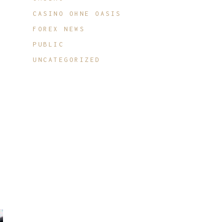
CASINO OHNE OASIS
FOREX NEWS
PUBLIC
UNCATEGORIZED