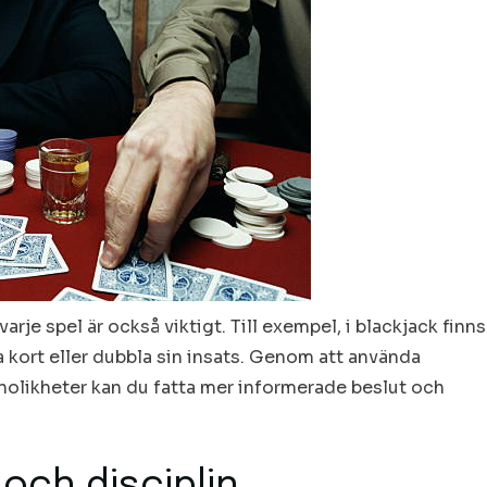
varje spel är också viktigt. Till exempel, i blackjack finns
a kort eller dubbla sin insats. Genom att använda
olikheter kan du fatta mer informerade beslut och
och disciplin