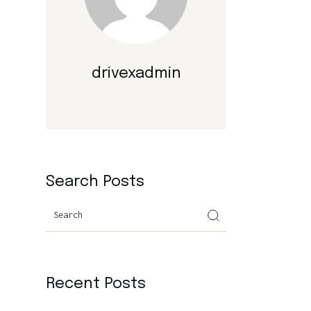
drivexadmin
Search Posts
Search
Recent Posts