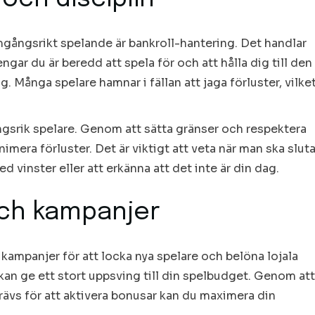
mgångsrikt spelande är bankroll-hantering. Det handlar
gar du är beredd att spela för och att hålla dig till den
. Många spelare hamnar i fällan att jaga förluster, vilke
gångsrik spelare. Genom att sätta gränser och respektera
mera förluster. Det är viktigt att veta när man ska sluta
d vinster eller att erkänna att det inte är din dag.
och kampanjer
kampanjer för att locka nya spelare och belöna lojala
kan ge ett stort uppsving till din spelbudget. Genom att
rävs för att aktivera bonusar kan du maximera din