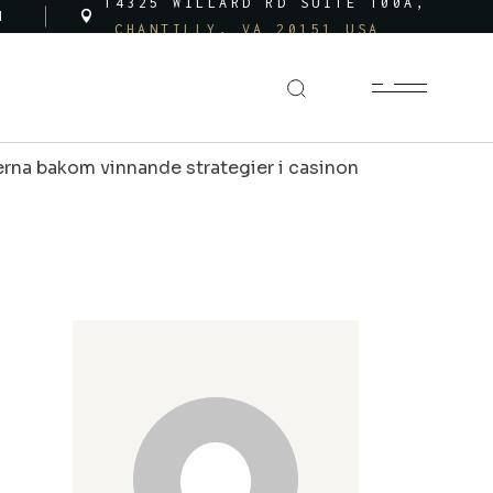
14325 WILLARD RD SUITE 100A,
1
CHANTILLY, VA 20151 USA
rna bakom vinnande strategier i casinon