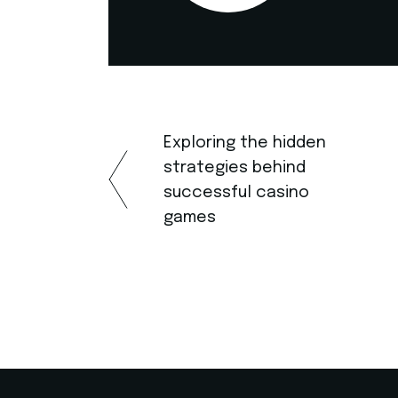
Exploring the hidden
strategies behind
successful casino
games