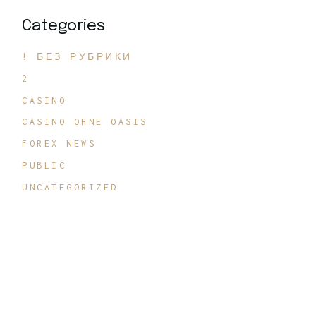
Categories
! БЕЗ РУБРИКИ
2
CASINO
CASINO OHNE OASIS
FOREX NEWS
PUBLIC
UNCATEGORIZED