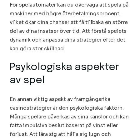
För spelautomater kan du överväga att spela på
maskiner med högre återbetalningsprocent,
vilket ökar dina chanser att få tillbaka en större
del av dina insatser över tid. Att förstå spelets
dynamik och anpassa dina strategier efter det
kan göra stor skillnad.
Psykologiska aspekter
av spel
En annan viktig aspekt av framgångsrika
casinostrategier är den psykologiska faktorn.
Många spelare påverkas av sina känslor och kan
fatta impulsiva beslut baserat på vinst eller
förlust. Att lära sig att hålla sig lugn och