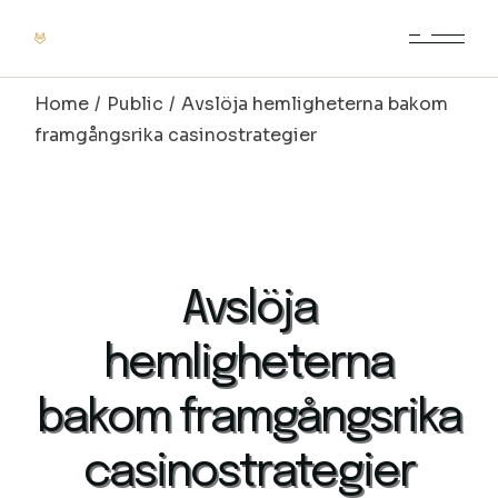
Skip
to
the
content
Home
Public
Avslöja hemligheterna bakom
framgångsrika casinostrategier
Avslöja
hemligheterna
bakom framgångsrika
casinostrategier