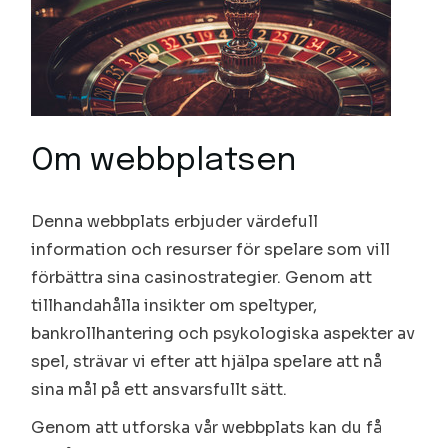
Om webbplatsen
Denna webbplats erbjuder värdefull
information och resurser för spelare som vill
förbättra sina casinostrategier. Genom att
tillhandahålla insikter om speltyper,
bankrollhantering och psykologiska aspekter av
spel, strävar vi efter att hjälpa spelare att nå
sina mål på ett ansvarsfullt sätt.
Genom att utforska vår webbplats kan du få