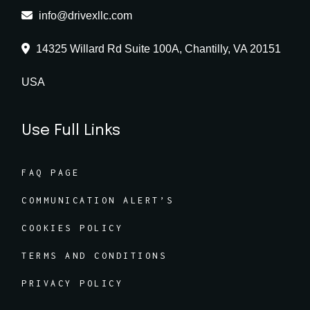
info@drivexllc.com
14325 Willard Rd Suite 100A, Chantilly, VA 20151
USA
Use Full Links
FAQ PAGE
COMMUNICATION ALERT’S
COOKIES POLICY
TERMS AND CONDITIONS
PRIVACY POLICY