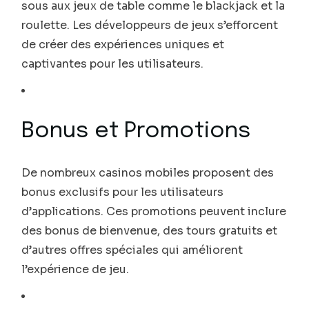
sous aux jeux de table comme le blackjack et la
roulette. Les développeurs de jeux s’efforcent
de créer des expériences uniques et
captivantes pour les utilisateurs.
Bonus et Promotions
De nombreux casinos mobiles proposent des
bonus exclusifs pour les utilisateurs
d’applications. Ces promotions peuvent inclure
des bonus de bienvenue, des tours gratuits et
d’autres offres spéciales qui améliorent
l’expérience de jeu.