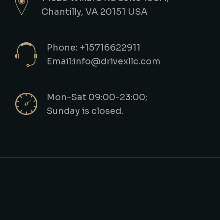
Chantilly, VA 20151 USA
Phone: +15716622911
Email:info@drivexllc.com
Mon-Sat 09:00-23:00;
Sunday is closed.