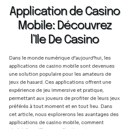
Application de Casino
Mobile: Découvrez
l’Ile De Casino
Dans le monde numérique d’aujourd’hui, les
applications de casino mobile sont devenues
une solution populaire pour les amateurs de
jeux de hasard. Ces applications offrent une
expérience de jeu immersive et pratique,
permettant aux joueurs de profiter de leurs jeux
préférés à tout moment et en tout lieu. Dans
cet article, nous explorerons les avantages des
applications de casino mobile, comment