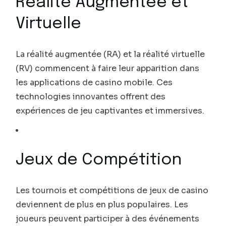
Réalité Augmentée et
Virtuelle
La réalité augmentée (RA) et la réalité virtuelle
(RV) commencent à faire leur apparition dans
les applications de casino mobile. Ces
technologies innovantes offrent des
expériences de jeu captivantes et immersives.
Jeux de Compétition
Les tournois et compétitions de jeux de casino
deviennent de plus en plus populaires. Les
joueurs peuvent participer à des événements