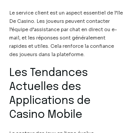
Le service client est un aspect essentiel de l’Ile
De Casino. Les joueurs peuvent contacter
l’équipe d’assistance par chat en direct ou e-
mail, et les réponses sont généralement
rapides et utiles. Cela renforce la confiance
des joueurs dans la plateforme.
Les Tendances
Actuelles des
Applications de
Casino Mobile