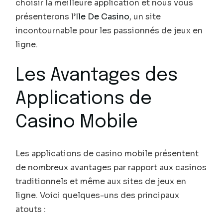
choisir la meilleure application et nous vous
présenterons l’
Ile De Casino
, un site
incontournable pour les passionnés de jeux en
ligne.
Les Avantages des
Applications de
Casino Mobile
Les applications de casino mobile présentent
de nombreux avantages par rapport aux casinos
traditionnels et même aux sites de jeux en
ligne. Voici quelques-uns des principaux
atouts :