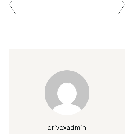
drivexadmin