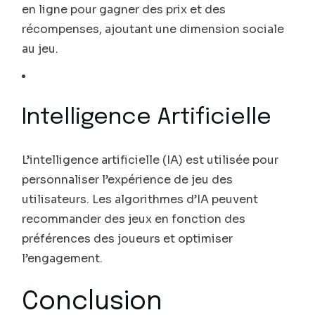
en ligne pour gagner des prix et des
récompenses, ajoutant une dimension sociale
au jeu.
Intelligence Artificielle
L’intelligence artificielle (IA) est utilisée pour
personnaliser l’expérience de jeu des
utilisateurs. Les algorithmes d’IA peuvent
recommander des jeux en fonction des
préférences des joueurs et optimiser
l’engagement.
Conclusion