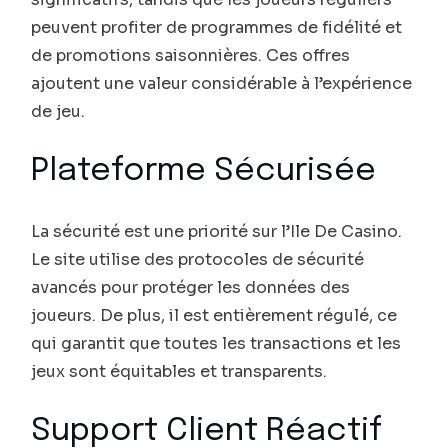
peuvent profiter de programmes de fidélité et
de promotions saisonnières. Ces offres
ajoutent une valeur considérable à l’expérience
de jeu.
Plateforme Sécurisée
La sécurité est une priorité sur l’Ile De Casino.
Le site utilise des protocoles de sécurité
avancés pour protéger les données des
joueurs. De plus, il est entièrement régulé, ce
qui garantit que toutes les transactions et les
jeux sont équitables et transparents.
Support Client Réactif